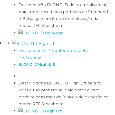
Descoloração BLOND.ID de uso profissional,
Uma pergunta polémica, mas a verdade é que não
para obter resultados perfeitos de Freehand
faz diferença o pó descolorante ser branco, azul ou
e Balayage com 8 níveis de elevação da
até violeta pois todos trazem o mesmo composto.
marca REF Stockholm.
O que acontece é que talvez o pó de cor azul dá a
impressão que o tom esteja mais claro ao cabelo
Descolorante
,
Produtos de Cabelo
porque dá uma falsa impressão de que não existe
Profissional
laranja no meio.
BLOND.ID High-Lift
Ao trabalhar com o pó descolorante azul, veja ao
certo o fundo de clareamento real para que não
Descoloração BLOND.ID High-Lift de alto
tenha problemas no final do processo.
nível e uso profissional para obter o loiro
Quanto tempo deve manter o
perfeito com mais de 9 níveis de elevação da
descolorante no cabelo?
marca REF Stockholm.