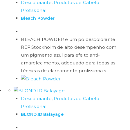
Descolorante
,
Produtos de Cabelo
Profissional
Ficamos surpresos pelo creme descolorante
Bleach Powder
alcançar o mesmo tom de clareamento, do fundo
de clareamento do cabelo feito com o pó
descolorante.
BLEACH POWDER é um pó descolorante
REF Stockholm de alto desempenho com
Qual foi a diferença?
um pigmento azul para efeito anti-
amarelecimento, adequado para todas as
A diferença está no toque.
Com o creme
técnicas de clareamento profissionais.
descolorante é possível perceber que o cabelo
está um pouco mais áspero e o que foi aplicado
com o pó descolorante está um pouco mais macio.
Descolorante
,
Produtos de Cabelo
Nota: Não foi aplicado qualquer tipo de tratamento
Profissional
pós descoloração.
BLOND.ID Balayage
Qual melhor pó descolorante (branco ou
azul)?