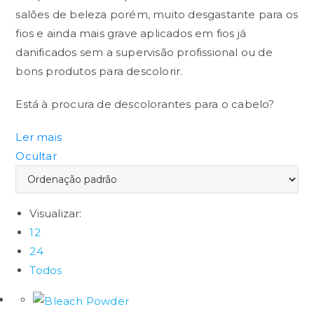
salões de beleza porém, muito desgastante para os
fios e ainda mais grave aplicados em fios já
danificados sem a supervisão profissional ou de
bons produtos para descolorir.
Está à procura de descolorantes para o cabelo?
Ler mais
Pó Descolorante Vs Creme
Ocultar
Descolorante
Fizemos um teste do pó descolorante junto com o
Visualizar:
creme descolorante em duas mechas de cabelo,
12
um natural e outra colorida. Ambos com 40
24
volumes na proporção 1 por 2, aplicados ao mesmo
Todos
tempo e com a mesma quantidade de produtos.
Qual foi o resultado?