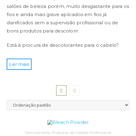
salões de beleza porém, muito desgastante para os
fios e ainda mais grave aplicados em fios já
danificados sem a supervisão profissional ou de
bons produtos para descolorir.
Está à procura de descolorantes para o cabelo?
Ler mais
Pó Descolorante Vs Creme
Descolorante
Fizemos um teste do pó descolorante junto com o
creme descolorante em duas mechas de cabelo,
um natural e outra colorida. Ambos com 40
volumes na proporção 1 por 2, aplicados ao mesmo
tempo e com a mesma quantidade de produtos.
Descolorante
,
Produtos de Cabelo Profissional
Qual foi o resultado?