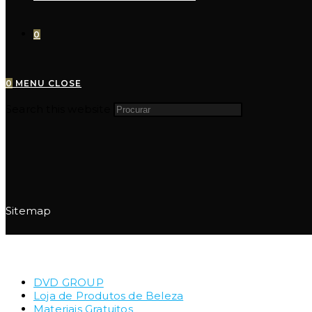
0
0
MENU
CLOSE
Search this website
Sitemap
DVD GROUP
Loja de Produtos de Beleza
Materiais Gratuitos