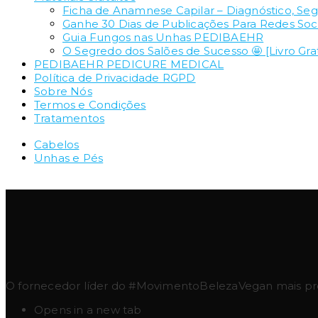
Ficha de Anamnese Capilar – Diagnóstico, Se
Ganhe 30 Dias de Publicações Para Redes Soci
Guia Fungos nas Unhas PEDIBAEHR
O Segredo dos Salões de Sucesso 🤩 [Livro Grat
PEDIBAEHR PEDICURE MEDICAL
Política de Privacidade RGPD
Sobre Nós
Termos e Condições
Tratamentos
Cabelos
Unhas e Pés
O fornecedor líder do #MovimentoBelezaVegan mais pres
Opens in a new tab