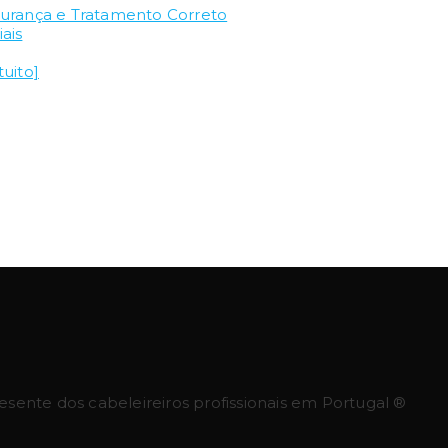
gurança e Tratamento Correto
ais
uito]
ente dos cabeleireiros profissionais em Portugal ®