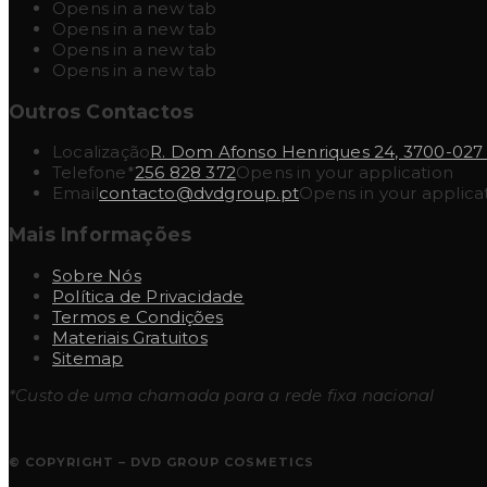
Opens in a new tab
Opens in a new tab
Opens in a new tab
Opens in a new tab
Outros Contactos
Localização
R. Dom Afonso Henriques 24, 3700-027
Telefone*
256 828 372
Opens in your application
Email
contacto@dvdgroup.pt
Opens in your applica
Mais Informações
Sobre Nós
Política de Privacidade
Termos e Condições
Materiais Gratuitos
Sitemap
*Custo de uma chamada para a rede fixa nacional
© COPYRIGHT – DVD GROUP COSMETICS