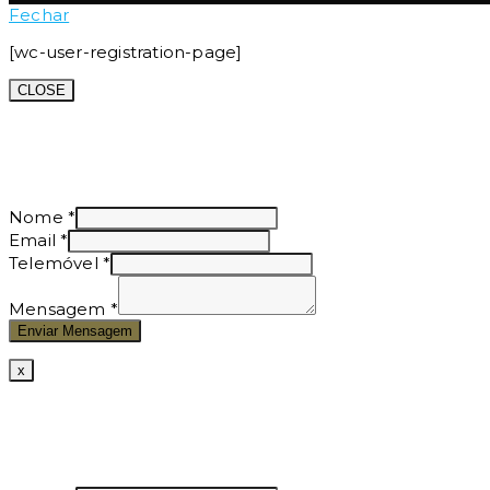
Fechar
[wc-user-registration-page]
CLOSE
Nome
*
Email
*
Telemóvel
*
Mensagem
*
Enviar Mensagem
x