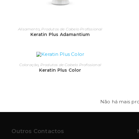
omo não há restrição de quem pode fazer o cronograma c
abelo – especialmente para cabelos com caracóis e com
apilar é uma excelente fonte de renda para os salões de 
Alisamento
,
Produtos de Cabelo Profissional
Keratin Plus Adamantium
idratação
 hidratação é a principal etapa do tratamento capilar e é 
 base da programação capilar não agindo profundamente 
Coloração
,
Produtos de Cabelo Profissional
 saúde da fibra capilar através da aplicação de máscaras 
Keratin Plus Color
 cabeleireiro já sabe, a função da hidratação é repassar a
erdidos pelos fios diariamente devido a ações externas co
quecimento como o secador.
Não há mais pr
utrição
uando chegamos à etapa da nutrição é hora de repor os l
Outros Contactos
ecos e porosos para que possam brilhar com força total, 