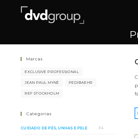
Pular
para
o
conteúdo
P
Marcas
EXCLUSIVE PROFESSIONAL
C
JEAN PAUL MYNÈ
PEDIBAEHR
p
REF STOCKHOLM
f
A
Categorias
c
d
34
CUIDADO DE PÉS, UNHAS E PELE