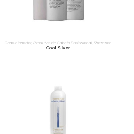
rodutos para penteados e finalizantes
ara garantir a durabilidade de um penteado, os finalizado
abeleireiro não pode cometer o erro de comprar produto
Condicionador
,
Produtos de Cabelo Profissional
,
Shampoo
requentemente os salões fazem uso e vendem produtos de
Cool Silver
reme anti-frizz entre outros.
uitos produtos para penteado destinados para revenda d
ondicionadores, são mais caros do que os adquiridos em 
ejam mais potentes nas suas fórmulas, beneficiando os cl
ronograma capilar
uando falamos em reparação intensiva no cabelo, estamos 
ornou-se uma alta demanda por mulheres que desejam r
aúde capilar perdida nos processos químicos e no dia a di