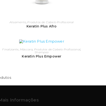
apilar, é recomendado para todos os tipos de
 muitos processos químicos, o cronograma
beleza.
Alisamento
,
Produtos de Cabelo Profissional
Keratin Plus Afro
essencial para dar brilho e maciez aos cabelos. É
nos cabelos, mas é indispensável para a beleza
Finalizante
,
Máscara
,
Produtos de Cabelo Profissional
,
que devolvem a água ao fio.
Shampoo
Keratin Plus Empower
os fios a humidade e os nutrientes capilares
mo vento, sol, poluição e ferramentas de
odutos
ipídios dos cabelos, principalmente nos cabelos
Mais Informações
deixando-os macios e flexíveis com a aplicação de