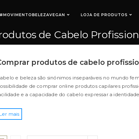
#MOVIMENTOBELEZAVEGAN
LOJA DE PRODUTOS
rodutos de Cabelo Profission
Comprar produtos de cabelo profissio
abelo e beleza são sinónimos inseparáveis no mundo femin
ossibilidade de comprar online produtos capilares profissi
acilidade e a capacidade do cabelo expressar a identidade
o saber dessa importância, um cabeleireiro tem a respons
Ler mais
uidados capilares que a sua cliente possui e realizar a 
o seu consultor comercial ou online.