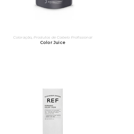
os do que aqueles que a cliente pode comprar
a do cabeleireiro aumentar as suas vendas já
da no salão, funcionará melhor e são mais
Coloração
,
Produtos de Cabelo Profissional
Color Juice
os para cabelos, incluem coloração ou
ar caixas de tubos de tinta e descolorantes
as de conveniência, os cabeleireiros
, além de consertar quaisquer erros cometidos
ópria.
dade do procedimento de coloração ou
tivo de preocupação. Com a compra certa dos