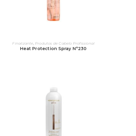
res ou modeladores são essenciais e o
s de má qualidade.
Finalizante
,
Produtos de Cabelo Profissional
 estilo como gel, spray para cabelo, mousse,
Heat Protection Spray N°230
entro dos salões, assim como os shampoos e
lojas ou supermercados, mas é garantido que
ientes com a venda de uma marca profissional.
a falar sobre cronograma capilar. Este serviço
epor os
nutrientes nos cabelos
, recuperando a
a.