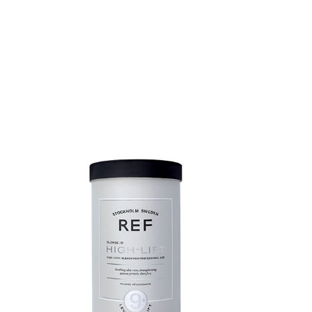
rodutos para cabelo de uso profissional
 seleção dos produtos de cabelo nesta loja online foi pensa
eja, aplicação de produtos capilares que ajudam a transfo
omportamento do cabelo nas suas clientes de forma a ma
 seleção de produtos profissionais inclui principalmente
e cabelo, sprays de cabelo, alisantes, séruns, modeladores
onfira as principais categorias de produtos capilares e
erformance de um cabeleireiro:
hampoos e condicionadores
uase todos os salões, especialmente aqueles focados em
 condicionadores iguais aos usados nos seus estabelecim
ealizarem a manutenção em casa.