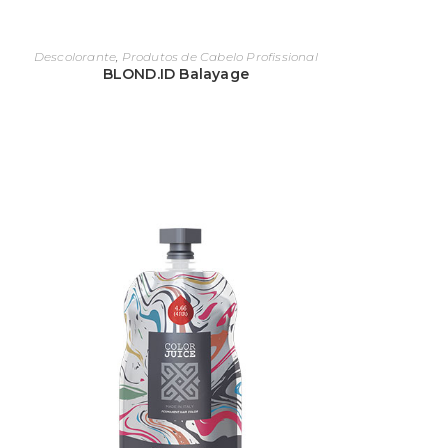
Descolorante
,
Produtos de Cabelo Profissional
BLOND.ID Balayage
da no dia a dia do cabeleireiro profissional, ou
rmar ou controlar as propriedades e o
nter o controle desejável.
 – máscaras, ampolas, shampoos, condicionadores
, descolorantes e colorações.
scolhidos cuidadosamente para uma melhor
 cortes de cabelo e estilo, oferecem shampoos
entos para os seus clientes comprarem e