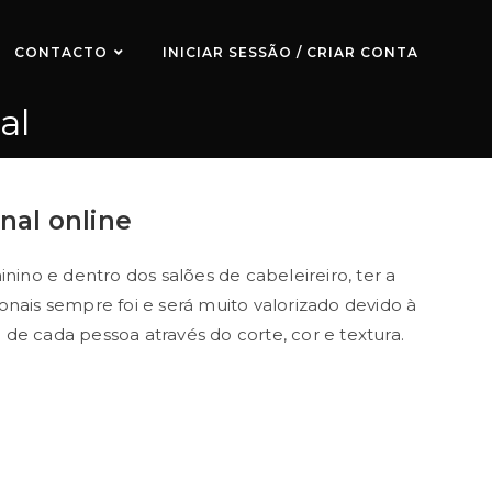
CONTACTO
INICIAR SESSÃO / CRIAR CONTA
al
nal online
ino e dentro dos salões de cabeleireiro, ter a
onais sempre foi e será muito valorizado devido à
 de cada pessoa através do corte, cor e textura.
abilidade de identificar a necessidade dos
compra dos melhores produtos de cabelo através