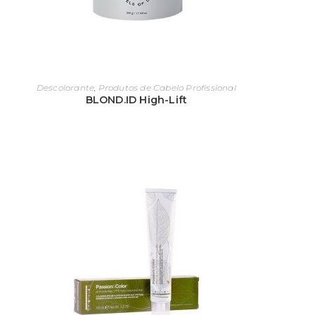
sses shampoos e condicionadores mesmo sendo mais car
m lojas ou supermercados, continua a ser uma ótima form
ue algumas clientes acreditam que a mesma marca utiliza
ficazes ​​para a manutenção do cabelo em casa.
Descolorante
,
Produtos de Cabelo Profissional
BLOND.ID High-Lift
olorações e descolorantes
alões que possuem o foco maior em produtos e tratament
lareamento capilar em destaque nos seus serviços.
nquanto muitas mulheres, e também homens, podem compr
ara o cabelo como kits de coloração ou clareadores em loj
rofissionais garantem coloração e resultado de qualidade
elo uso inadequado ao colorar ou descolorar por conta pr
 normal o cabeleireiro preocupar-se quanto à agressivi
escoloração dos fios
, mas isso já não precisa de ser mo