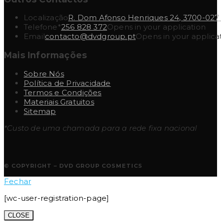
Localização
R. Dom Afonso Henriques 24, 3700-027
Telefone*
256 828 372
Opens in your application
Email
contacto@dvdgroup.pt
Opens in your applica
Mais Informações
Sobre Nós
Política de Privacidade
Termos e Condições
Materiais Gratuitos
Sitemap
*Custo de uma chamada para a rede fixa nacional
© COPYRIGHT – DVD GROUP COSMETICS
Fechar
[wc-user-registration-page]
CLOSE