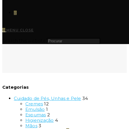
0
0
MENU
CLOSE
Search this website
Categorias
Cuidado de Pés, Unhas e Pele
34
Cremes
12
Emulsão
1
Espumas
2
Higienização
4
Mãos
3