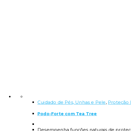
Cuidado de Pés, Unhas e Pele
,
Proteção 
Podo-Forte com Tea Tree
Desempenha funções naturais de proteção