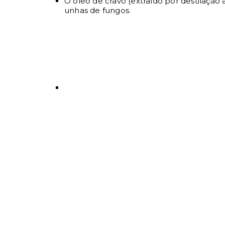
O óleo de cravo (extraído por destilaçã
unhas de fungos.