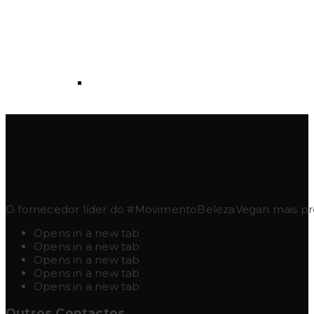
O fornecedor líder do #MovimentoBelezaVegan mais pres
Opens in a new tab
Opens in a new tab
Opens in a new tab
Opens in a new tab
Opens in a new tab
Outros Contactos