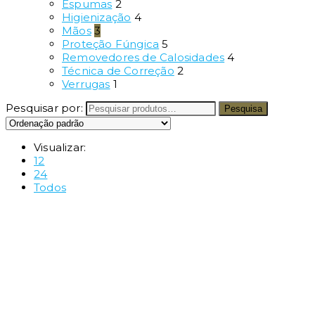
Espumas
2
Higienização
4
Mãos
3
Proteção Fúngica
5
Removedores de Calosidades
4
Técnica de Correção
2
Verrugas
1
Pesquisar por:
Pesquisa
Visualizar:
12
24
Todos