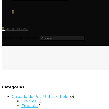
0
0
MENU
CLOSE
Search this website
Categorias
Cuidado de Pés, Unhas e Pele
34
Cremes
12
Emulsão
1