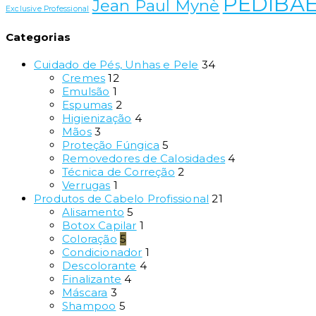
PEDIBA
Jean Paul Mynè
Exclusive Professional
Categorias
Cuidado de Pés, Unhas e Pele
34
Cremes
12
Emulsão
1
Espumas
2
Higienização
4
Mãos
3
Proteção Fúngica
5
Removedores de Calosidades
4
Técnica de Correção
2
Verrugas
1
Produtos de Cabelo Profissional
21
Alisamento
5
Botox Capilar
1
Coloração
5
Condicionador
1
Descolorante
4
Finalizante
4
Máscara
3
Shampoo
5