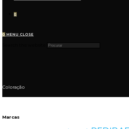
0
0
MENU
CLOSE
Search this website
Coloração
Marcas