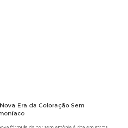
 Nova Era da Coloração Sem
moníaco
nova fórmula de cor sem amônia é rica em ativos