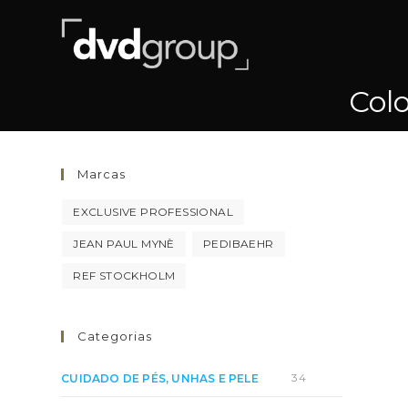
Pular
para
o
conteúdo
Col
Marcas
EXCLUSIVE PROFESSIONAL
JEAN PAUL MYNÈ
PEDIBAEHR
REF STOCKHOLM
Categorias
34
CUIDADO DE PÉS, UNHAS E PELE