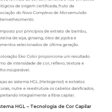
ológicos de origem certificada, fruto da
sociação do
Novo Complexo de Microemulsão
tienvelhecimento
.
mposto por princípios de extrato de bambu,
oteína de soja, ginseng, óleo de jojoba e
gmentos selecionados de última geração.
coloração Eko Color proporciona um resultado
imo de intensidade de cor, reflexo, textura e
ilho insuperável.
aças ao sistema HGL (Heliogeniol) e extratos
turais, nutre e reestrutura os cabelos danificados,
speitando integralmente a fibra capilar.
stema HGL – Tecnologia de Cor Capilar