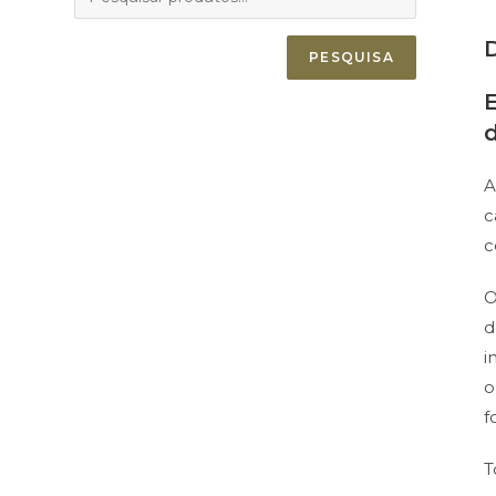
PESQUISA
A
c
c
O
d
i
o
f
T