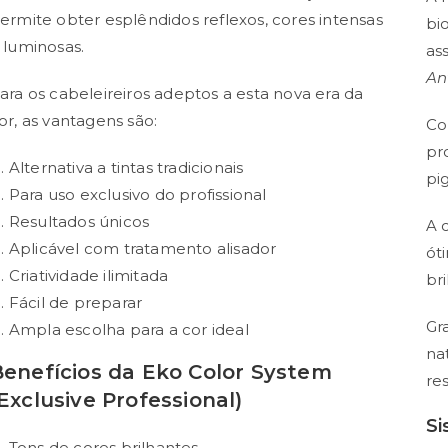
ermite obter esplêndidos reflexos, cores intensas
bi
 luminosas.
as
An
ara os cabeleireiros adeptos a esta nova era da
or, as vantagens são:
Co
pr
Alternativa a tintas tradicionais
pi
Para uso exclusivo do profissional
Resultados únicos
A 
Aplicável com tratamento alisador
ót
Criatividade ilimitada
br
Fácil de preparar
Gr
Ampla escolha para a cor ideal
na
Benefícios da Eko Color System
re
Exclusive Professional)
Si
Tons de cores brilhantes