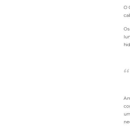
O 
ca
Os
lu
hi
Am
co
um
ne