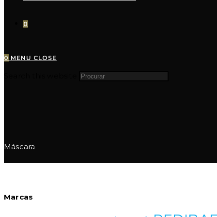
0
0
MENU
CLOSE
Search this website
Máscara
Marcas