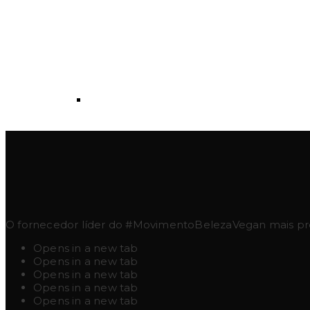
O fornecedor líder do #MovimentoBelezaVegan mais pres
Opens in a new tab
Opens in a new tab
Opens in a new tab
Opens in a new tab
Opens in a new tab