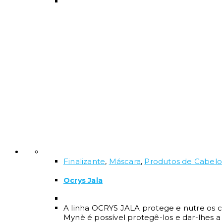
Finalizante
,
Máscara
,
Produtos de Cabelo 
Ocrys Jala
A linha OCRYS JALA protege e nutre os ca
Mynè é possível protegê-los e dar-lhes a 