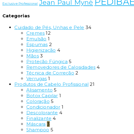
PEDIBA
Jean Paul Mynè
Exclusive Professional
Categorias
Cuidado de Pés, Unhas e Pele
34
Cremes
12
Emulsão
1
Espumas
2
Higienização
4
Mãos
3
Proteção Fúngica
5
Removedores de Calosidades
4
Técnica de Correção
2
Verrugas
1
Produtos de Cabelo Profissional
21
Alisamento
5
Botox Capilar
1
Coloração
5
Condicionador
1
Descolorante
4
Finalizante
4
Máscara
3
Shampoo
5