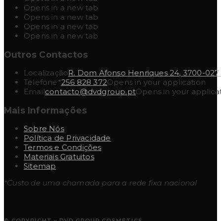
Opens in a new tab
Opens in a new tab
Opens in a new tab
Opens in a new tab
Outros Contactos
Localização
R. Dom Afonso Henriques 24, 3700-027
Telefone*
256 828 372
Opens in your application
Email
contacto@dvdgroup.pt
Opens in your applica
Mais Informações
Sobre Nós
Política de Privacidade
Termos e Condições
Materiais Gratuitos
Sitemap
*Custo de uma chamada para a rede fixa nacional
© COPYRIGHT – DVD GROUP COSMETICS