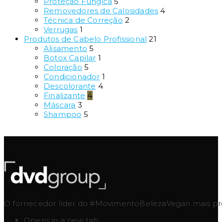
Proteção Fúngica
5
Removedores de Calosidades
4
Técnica de Correção
2
Verrugas
1
Produtos de Cabelo Profissional
21
Alisamento
5
Botox Capilar
1
Coloração
5
Condicionador
1
Descolorante
4
Finalizante
4
Máscara
3
Shampoo
5
O fornecedor líder do #MovimentoBelezaVegan mais pres
Opens in a new tab