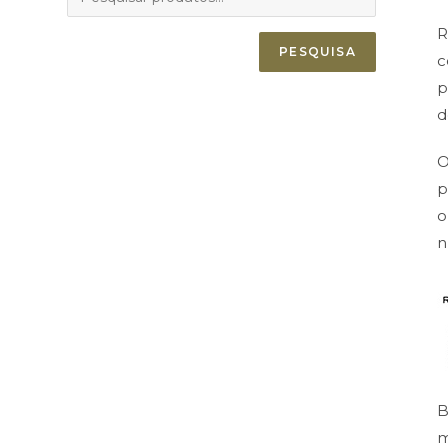
R
PESQUISA
c
p
d
O
p
o
n
B
m