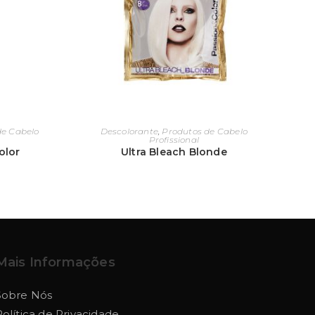
de Cabelo
Descolorante
,
Produtos de Cabelo
Profissional
olor
Ultra Bleach Blonde
Mais Informações
Sobre Nós
Política de Privacidade