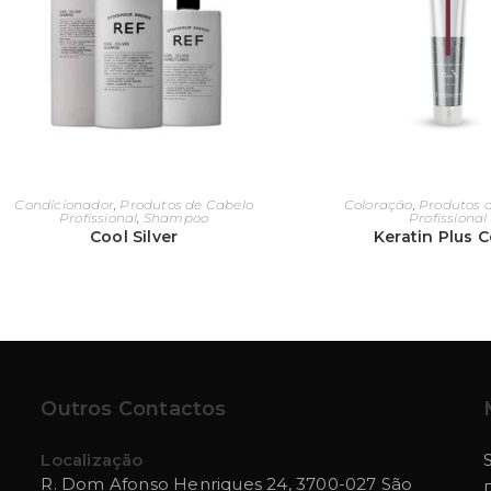
Condicionador
,
Produtos de Cabelo
Coloração
,
Produtos 
Profissional
,
Shampoo
Profissional
Cool Silver
Keratin Plus C
Outros Contactos
Localização
R. Dom Afonso Henriques 24, 3700-027 São