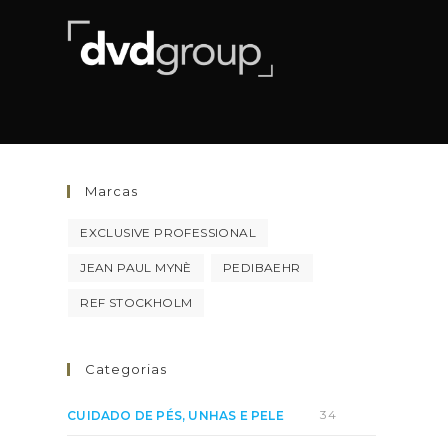
Pular
para
o
conteúdo
Marcas
EXCLUSIVE PROFESSIONAL
JEAN PAUL MYNÈ
PEDIBAEHR
REF STOCKHOLM
Categorias
34
CUIDADO DE PÉS, UNHAS E PELE