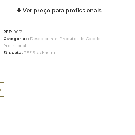
✚ Ver preço para profissionais
REF:
0012
Categorias:
Descolorante
,
Produtos de Cabelo
Profissional
Etiqueta:
REF Stockholm
O