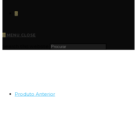
0
0
MENU
CLOSE
Search this website
Produto Anterior