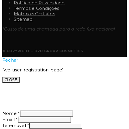
Política de Privacidade
Termos e Condições
Materiais Gratuitos
Sitemap
*Custo de uma chamada para a rede fixa nacional
© COPYRIGHT – DVD GROUP COSMETICS
Fechar
[wc-user-registration-page]
CLOSE
Nome
*
Email
*
Telemóvel
*