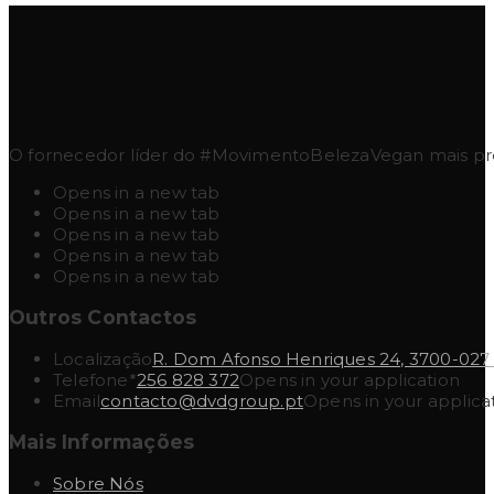
O fornecedor líder do #MovimentoBelezaVegan mais pres
Opens in a new tab
Opens in a new tab
Opens in a new tab
Opens in a new tab
Opens in a new tab
Outros Contactos
Localização
R. Dom Afonso Henriques 24, 3700-027
Telefone*
256 828 372
Opens in your application
Email
contacto@dvdgroup.pt
Opens in your applica
Mais Informações
Sobre Nós