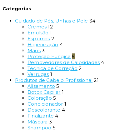
Categorias
Cuidado de Pés, Unhas e Pele
34
Cremes
12
Emulsão
1
Espumas
2
Higienização
4
Mãos
3
Proteção Fúngica
5
Removedores de Calosidades
4
Técnica de Correção
2
Verrugas
1
Produtos de Cabelo Profissional
21
Alisamento
5
Botox Capilar
1
Coloração
5
Condicionador
1
Descolorante
4
Finalizante
4
Máscara
3
Shampoo
5