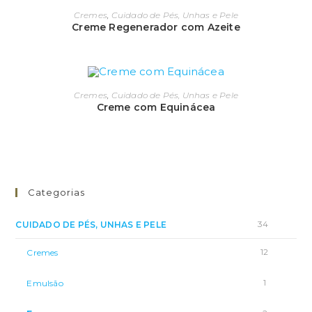
Cremes
,
Cuidado de Pés, Unhas e Pele
Creme Regenerador com Azeite
Cremes
,
Cuidado de Pés, Unhas e Pele
Creme com Equinácea
Categorias
34
CUIDADO DE PÉS, UNHAS E PELE
12
Cremes
1
Emulsão