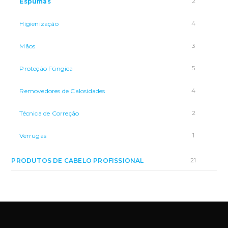
2
Espumas
4
Higienização
3
Mãos
5
Proteção Fúngica
4
Removedores de Calosidades
2
Técnica de Correção
1
Verrugas
21
PRODUTOS DE CABELO PROFISSIONAL