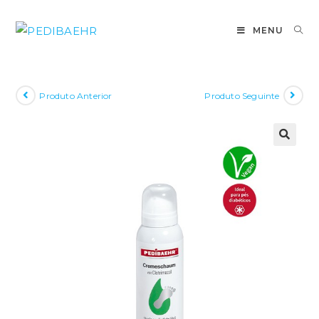
Pular
para
MENU
o
conteúdo
Produto Anterior
Produto Seguinte
🔍