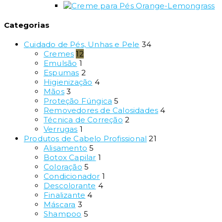
Categorias
Cuidado de Pés, Unhas e Pele
34
Cremes
12
Emulsão
1
Espumas
2
Higienização
4
Mãos
3
Proteção Fúngica
5
Removedores de Calosidades
4
Técnica de Correção
2
Verrugas
1
Produtos de Cabelo Profissional
21
Alisamento
5
Botox Capilar
1
Coloração
5
Condicionador
1
Descolorante
4
Finalizante
4
Máscara
3
Shampoo
5