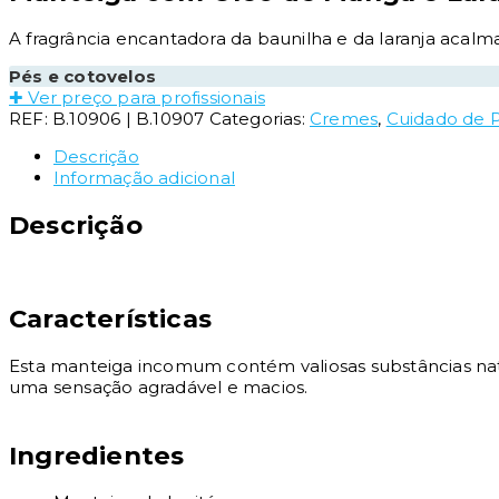
A fragrância encantadora da baunilha e da laranja acalma 
Pés e cotovelos
✚ Ver preço para profissionais
REF:
B.10906 | B.10907
Categorias:
Cremes
,
Cuidado de P
Descrição
Informação adicional
Descrição
Características
Esta manteiga incomum contém valiosas substâncias natur
uma sensação agradável e macios.
Ingredientes