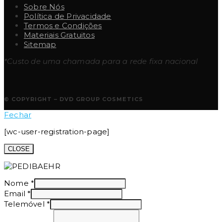
Sobre Nós
Política de Privacidade
Termos e Condições
Materiais Gratuitos
Sitemap
*Custo de uma chamada para a rede fixa nacional
© COPYRIGHT – DVD GROUP COSMETICS
Fechar
[wc-user-registration-page]
CLOSE
Nome
*
Email
*
Telemóvel
*