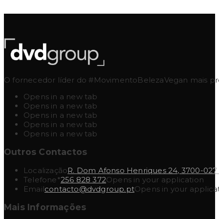
O fornecedor líder do #MovimentoBelezaVegan mais pres
Opens in a new tab
Opens in a new tab
Opens in a new tab
Opens in a new tab
Opens in a new tab
Outros Contactos
Localização
R. Dom Afonso Henriques 24, 3700-027
Telefone*
256 828 372
Opens in your application
Email
contacto@dvdgroup.pt
Opens in your applica
Mais Informações