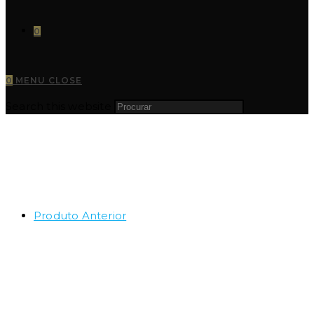
0
0
MENU
CLOSE
Search this website
Produto Anterior