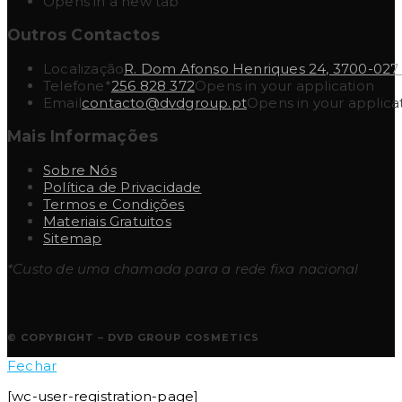
Opens in a new tab
Outros Contactos
Localização
R. Dom Afonso Henriques 24, 3700-027
Telefone*
256 828 372
Opens in your application
Email
contacto@dvdgroup.pt
Opens in your applica
Mais Informações
Sobre Nós
Política de Privacidade
Termos e Condições
Materiais Gratuitos
Sitemap
*Custo de uma chamada para a rede fixa nacional
© COPYRIGHT – DVD GROUP COSMETICS
Fechar
[wc-user-registration-page]