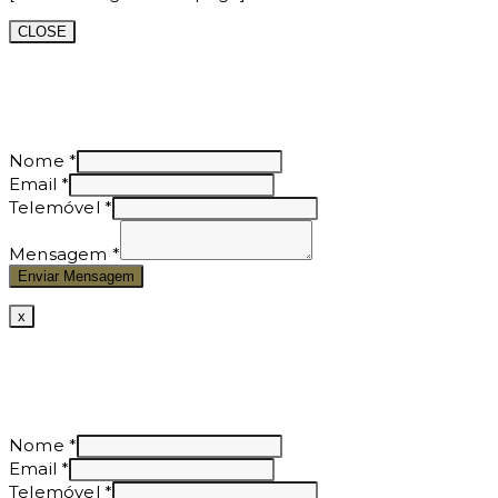
CLOSE
Nome
*
Email
*
Telemóvel
*
Mensagem
*
Enviar Mensagem
x
Nome
*
Email
*
Telemóvel
*