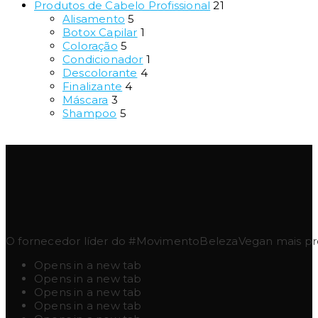
Produtos de Cabelo Profissional
21
Alisamento
5
Botox Capilar
1
Coloração
5
Condicionador
1
Descolorante
4
Finalizante
4
Máscara
3
Shampoo
5
O fornecedor líder do #MovimentoBelezaVegan mais pres
Opens in a new tab
Opens in a new tab
Opens in a new tab
Opens in a new tab