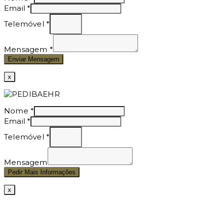
Email
*
Telemóvel
*
Mensagem
*
Enviar Mensagem
x
Nome
*
Email
*
Telemóvel
*
Mensagem
Pedir Mais Informações
x