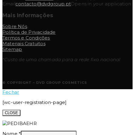
Email
contacto@dvdgroup.pt
Opens in your application
Mais Informações
Sobre Nós
Política de Privacidade
Termos e Condições
Materiais Gratuitos
Sitemap
*Custo de uma chamada para a rede fixa nacional
© COPYRIGHT – DVD GROUP COSMETICS
Fechar
[wc-user-registration-page]
CLOSE
Nome
*