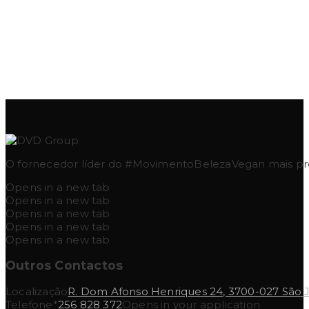
O fornecedor líder do #MovimentoBelezaVegan mais pres
Opens in a new tab
Opens in a new tab
Opens in a new tab
Opens in a new tab
Opens in a new tab
Outros Contactos
Localização
R. Dom Afonso Henriques 24, 3700-027 São 
Telefone*
256 828 372
Opens in your application