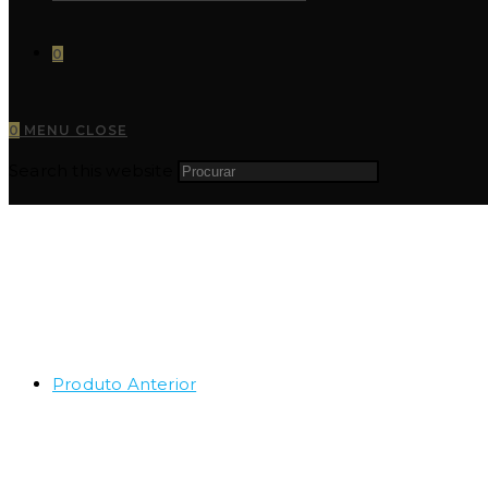
0
0
MENU
CLOSE
Search this website
Produto Anterior