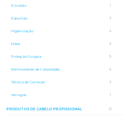
1
Emulsão
2
Espumas
4
Higienização
3
Mãos
5
Proteção Fúngica
4
Removedores de Calosidades
2
Técnica de Correção
1
Verrugas
21
PRODUTOS DE CABELO PROFISSIONAL