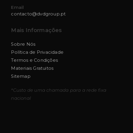
Opens
Email
in
contacto@dvdgroup.pt
Opens
your
in
application
your
Mais Informações
application
Sobre Nós
Política de Privacidade
Termos e Condições
Materiais Gratuitos
Sitemap
*Custo de uma chamada para a rede fixa
nacional