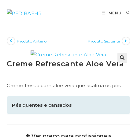
Pular
para
MENU
o
conteúdo
Produto Anterior
Produto Seguinte
Creme Refrescante Aloe Vera
🔍
Creme fresco com aloe vera que acalma os pés.
Pés quentes e cansados
✚ Ver preço para profissionais