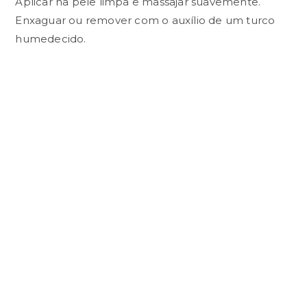
Aplicar na pele limpa e massajar suavemente.
Enxaguar ou remover com o auxílio de um turco
humedecido.