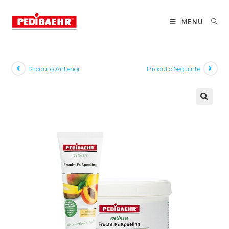
Pular
para
MENU
o
conteúdo
Produto Anterior
Produto Seguinte
🔍