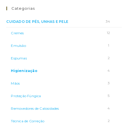
Categorias
34
CUIDADO DE PÉS, UNHAS E PELE
12
Cremes
1
Emulsão
2
Espumas
4
Higienização
3
Mãos
5
Proteção Fúngica
4
Removedores de Calosidades
2
Técnica de Correção