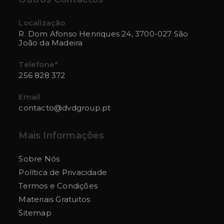
a
a
a
a
a
new
new
new
new
new
Localização
R. Dom Afonso Henriques 24, 3700-027 São
tab
tab
tab
tab
tab
João da Madeira
Telefone*
256 828 372
Opens
Email
in
contacto@dvdgroup.pt
Opens
your
in
application
your
Mais Informações
application
Sobre Nós
Política de Privacidade
Termos e Condições
Materiais Gratuitos
Sitemap