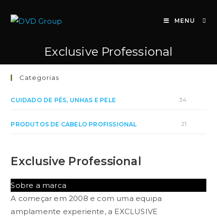
Pular
para
MENU
o
conteúdo
Exclusive Professional
Categorias
34
CUIDADO DE PÉS, UNHAS E PELE
21
PRODUTOS DE CABELO PROFISSIONAL
Exclusive Professional
Sobre a marca
A começar em 2008 e com uma equipa
amplamente experiente, a EXCLUSIVE