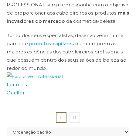
PROFESSIONAL surgiu em Espanha com o objetivo
de proporcionar aos cabeleireiros os produtos
mais
inovadores do mercado
da cosmética/beleza.
Junto dos seus especialistas, desenvolveram uma
gama de
produtos capilares
que cumprem as
maiores exigências dos cabeleireiros profissionais
que possuem dentro dos seus salões de beleza ao
redor do mundo.
Ler mais
Produtos Exclusive Professional
Ocultar
Todos os produtos, desde a concepção até à
produção em fábrica são focados nas exigências
dos cabeleireiros.
Cada linha fabricada até hoje contou com 100% de