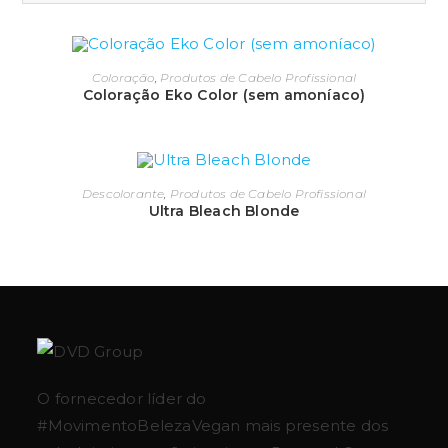
participação de um cabeleireiro, cada produto é
criado para atender exclusivamente às
Coloração
,
Produtos de Cabelo Profissional
necessidades do dia a dia deste profissional.
Coloração Eko Color (sem amoníaco)
E por fim, a equipa de criação encarrega-se de dar
vida aos produtos e tornar atrativo ao uso dos
cabeleireiros.
Descolorante
,
Produtos de Cabelo Profissional
Ultra Bleach Blonde
Projeto de qualidade e expansão da
empresa
Preocupados com a importância que existe para
além do resultado do produto, a marca EXCLUSIVE
PROFESSIONAL compromete-se em revelar a
beleza de cada mulher e apostar em
tecnologia
O fornecedor líder do
amiga da natureza
.
#MovimentoBelezaVegan mais presente dos