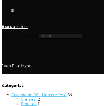
0
0
MENU
CLOSE
Search this website
Jean Paul Mynè
Categorias
Cuidado de Pés, Unhas e Pele
34
Cremes
12
Emulsão
1