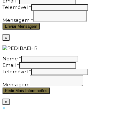
Email
*
Telemóvel
*
Mensagem
*
Enviar Mensagem
x
Nome
*
Email
*
Telemóvel
*
Mensagem
Pedir Mais Informações
x
×