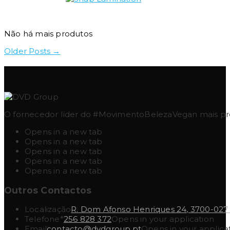
Não há mais produtos
Older Posts →
O fornecedor líder do #MovimentoBelezaVegan mais pres
Opens in a new tab
Opens in a new tab
Opens in a new tab
Opens in a new tab
Opens in a new tab
Outros Contactos
Localização
R. Dom Afonso Henriques 24, 3700-027
Telefone*
256 828 372
Opens in your application
Email
contacto@dvdgroup.pt
Opens in your applica