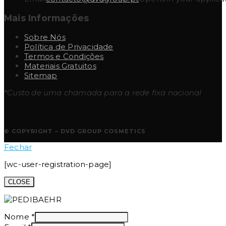
Mais Informações
Sobre Nós
Política de Privacidade
Termos e Condições
Materiais Gratuitos
Sitemap
*Custo de uma chamada para a rede fixa nacional
© COPYRIGHT – DVD GROUP COSMETICS
Fechar
[wc-user-registration-page]
CLOSE
Nome
*