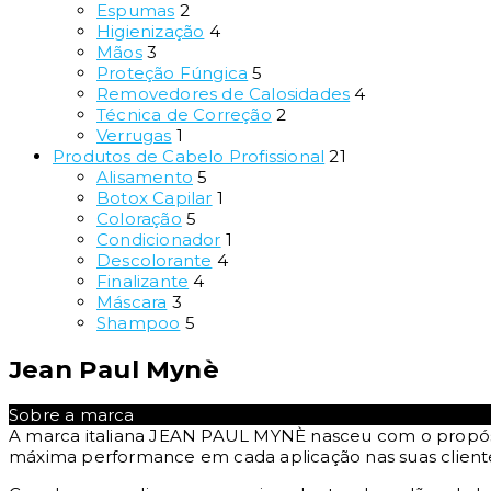
Espumas
2
Higienização
4
Mãos
3
Proteção Fúngica
5
Removedores de Calosidades
4
Técnica de Correção
2
Verrugas
1
Produtos de Cabelo Profissional
21
Alisamento
5
Botox Capilar
1
Coloração
5
Condicionador
1
Descolorante
4
Finalizante
4
Máscara
3
Shampoo
5
Jean Paul Mynè
Sobre a marca
A marca italiana JEAN PAUL MYNÈ nasceu com o propó
máxima performance em cada aplicação nas suas client