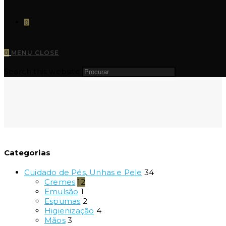
0
0
MENU
CLOSE
Search this website
Categorias
Cuidado de Pés, Unhas e Pele
34
Cremes
12
Emulsão
1
Espumas
2
Higienização
4
Mãos
3