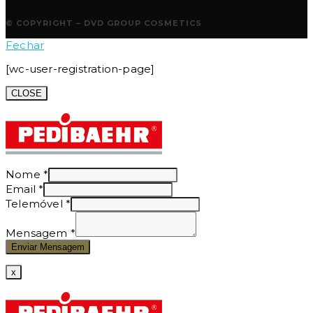
© COPYRIGHT – DVD GROUP COSMETICS
Fechar
[wc-user-registration-page]
CLOSE
Nome
*
Email
*
Telemóvel
*
Mensagem
*
Enviar Mensagem
x