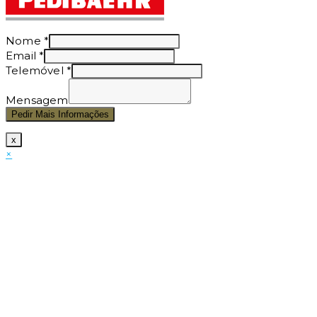
Nome
*
Email
*
Telemóvel
*
Mensagem
Pedir Mais Informações
x
×