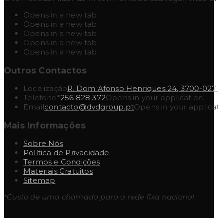
Opens in a new tab
Opens in a new tab
Opens in a new tab
Opens in a new tab
Opens in a new tab
Outros Contactos
Localização
R. Dom Afonso Henriques 24, 3700-027
Telefone*
256 828 372
Opens in your application
Email
contacto@dvdgroup.pt
Opens in your applica
Mais Informações
Sobre Nós
Política de Privacidade
Termos e Condições
Materiais Gratuitos
Sitemap
*Custo de uma chamada para a rede fixa nacional