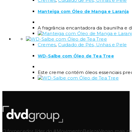
Cremes
,
Cuidado de Pés, Unhas e Pele
Manteiga com Óleo de Manga e Laranja
A fragrância encantadora da baunilha e da
Cremes
,
Cuidado de Pés, Unhas e Pele
WD-Salbe com Óleo de Tea Tree
Este creme contém óleos essenciais preci
O fornecedor líder do #MovimentoBelezaVegan mais pres