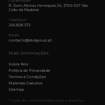
Localização
R. Dom Afonso Henriques 24, 3700-027 São
tab
tab
tab
tab
tab
João da Madeira
Telefone*
256 828 372
Opens
Email
in
contacto@dvdgroup.pt
Opens
your
in
application
your
Mais Informações
application
Sobre Nós
Política de Privacidade
Termos e Condições
Materiais Gratuitos
Sitemap
*Custo de uma chamada para a rede fixa